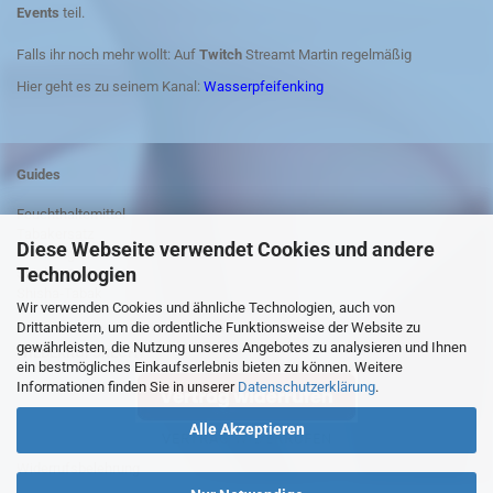
Events
teil.
Falls ihr noch mehr wollt: Auf
Twitch
Streamt Martin regelmäßig
Hier geht es zu seinem Kanal:
Wasserpfeifenking
Guides
Feuchthaltemittel
Tabakersatz
Diese Webseite verwendet Cookies und andere
Anleitung Shisha rauchen
Technologien
Shisha-Kohle
Shisha-Tabak
Wir verwenden Cookies und ähnliche Technologien, auch von
Drittanbietern, um die ordentliche Funktionsweise der Website zu
gewährleisten, die Nutzung unseres Angebotes zu analysieren und Ihnen
WIEDERRUFSRECHT
ein bestmögliches Einkaufserlebnis bieten zu können. Weitere
Informationen finden Sie in unserer
Datenschutzerklärung
.
Alle Akzeptieren
VERTRAG WIDERRUFEN
Widerrufsbelehrung