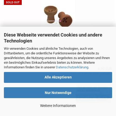
SOLD OUT
Diese Webseite verwendet Cookies und andere
Masta Tabakkopf Mehrloch terracotta
Technologien
Lieferzeit:
1-3 Tage
Wir verwenden Cookies und ähnliche Technologien, auch von
Drittanbietern, um die ordentliche Funktionsweise der Website zu
gewährleisten, die Nutzung unseres Angebotes zu analysieren und Ihnen
ein bestmögliches Einkaufserlebnis bieten zu können. Weitere
Informationen finden Sie in unserer
Datenschutzerklärung
.
4,90 EUR
inkl. 19% MwSt. zzgl.
Versand
Alle Akzeptieren
Nur Notwendige
Weitere Informationen