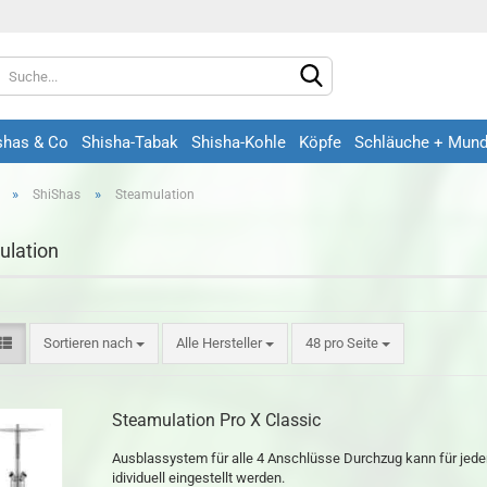
shas & Co
Shisha-Tabak
Shisha-Kohle
Köpfe
Schläuche + Mun
»
»
ShiShas
Steamulation
lation
Konto erstel
Sortieren nach
Alle Hersteller
48 pro Seite
Passwort ve
Steamulation Pro X Classic
Ausblassystem für alle 4 Anschlüsse Durchzug kann für jede
idividuell eingestellt werden.