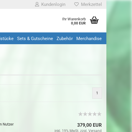
Kundenlogin
Merkzettel
Ihr Warenkorb
0,00 EUR
dstücke
Sets & Gutscheine
Zubehör
Merchandise
len
1
rgessen?
n Nutzer
379,00 EUR
inkl. 19% MwSt. zzgl.
Versand