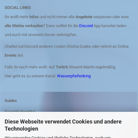
SOCIAL LINKS
Ihr wollt mehr
Infos
und nicht immer alle
Angebote
verpassen oder eure
alte Shisha verkaufen
? Dann solltet ihr die
Discord
App herunter laden
und euch mit unserem Server verknüpfen.
Chattet ind Discord anderen coolen Shisha Dudes oder nehmt an Online
Events
teil.
Falls ihr noch mehr wollt: Auf
Twitch
Streamt Martin regelmäßig
Hier geht es zu seinem Kanal:
Wasserpfeifenking
Guides
Feuchthaltemittel
Tabakersatz
Diese Webseite verwendet Cookies und andere
Anleitung Shisha rauchen
Technologien
Shisha-Kohle
Shisha-Tabak
Wir verwenden Cookies und ähnliche Technologien, auch von