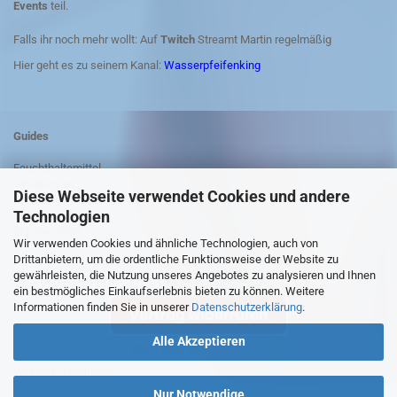
Events
teil.
Falls ihr noch mehr wollt: Auf
Twitch
Streamt Martin regelmäßig
Hier geht es zu seinem Kanal:
Wasserpfeifenking
Guides
Feuchthaltemittel
Tabakersatz
Diese Webseite verwendet Cookies und andere
Anleitung Shisha rauchen
Technologien
Shisha-Kohle
Shisha-Tabak
Wir verwenden Cookies und ähnliche Technologien, auch von
Drittanbietern, um die ordentliche Funktionsweise der Website zu
gewährleisten, die Nutzung unseres Angebotes zu analysieren und Ihnen
WIEDERRUFSRECHT
ein bestmögliches Einkaufserlebnis bieten zu können. Weitere
Informationen finden Sie in unserer
Datenschutzerklärung
.
Alle Akzeptieren
VERTRAG WIDERRUFEN
Widerrufsbelehrung
Nur Notwendige