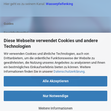
Hier geht es zu seinem Kanal:
Wasserpfeifenking
Guides
Feuchthaltemittel
Tabakersatz
Diese Webseite verwendet Cookies und andere
Anleitung Shisha rauchen
Technologien
Shisha-Kohle
Shisha-Tabak
Wir verwenden Cookies und ähnliche Technologien, auch von
Drittanbietern, um die ordentliche Funktionsweise der Website zu
gewährleisten, die Nutzung unseres Angebotes zu analysieren und Ihnen
WIEDERRUFSRECHT
ein bestmögliches Einkaufserlebnis bieten zu können. Weitere
Informationen finden Sie in unserer
Datenschutzerklärung
.
Alle Akzeptieren
VERTRAG WIDERRUFEN
Widerrufsbelehrung
Nur Notwendige
Weitere Informationen