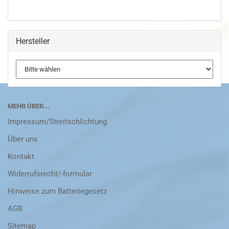
Hersteller
MEHR ÜBER...
Impressum/Streitschlichtung
Über uns
Kontakt
Widerrufsrecht/-formular
Hinweise zum Batteriegesetz
AGB
Sitemap